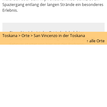
Spaziergang entlang der langen Strände ein besonderes
Erlebnis.
Einmal im Jahr ist der Ort jedoch belebter
Toskana >
Orte >
San Vincenzo in der Toskana
Schauplatz eines Großereignisses. Jedes Jahr im
↑ alle Orte
Februar startet von hier aus der Radrenn-
Grand-Prix Costa degli Etruschi. Das über die
Toskana hinaus bekannnte Straßenradrennen
dauert einen Tag und führt die Teilnehmer nach
Donoratico.
> Hotel &
Übernachtung in