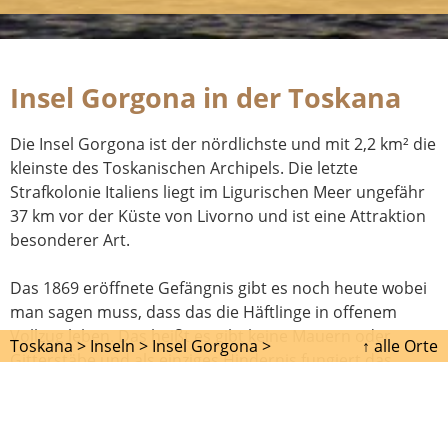
Insel Gorgona in der Toskana
Die Insel Gorgona ist der nördlichste und mit 2,2 km² die
kleinste des Toskanischen Archipels. Die letzte
Strafkolonie Italiens liegt im Ligurischen Meer ungefähr
37 km vor der Küste von Livorno und ist eine Attraktion
besonderer Art.
Das 1869 eröffnete Gefängnis gibt es noch heute wobei
man sagen muss, dass das die Häftlinge in offenem
Vollzug leben. Das heißt es gibt keine Mauern oder
Toskana >
Inseln >
Insel Gorgona >
↑ alle Orte
Gitterstäbe und als einziges Hindernis fungiert das
Meer. Auf die Insel kommen auch nur Häftlinge mit sehr
guter Führung und den bestimmten Fähigkeiten die für
das Arbeitsleben auf der Insel notwendig sind. Die ca. 70