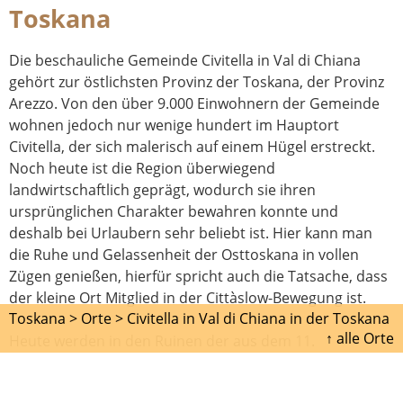
Toskana
Die beschauliche Gemeinde Civitella in Val di Chiana
gehört zur östlichsten Provinz der Toskana, der Provinz
Arezzo. Von den über 9.000 Einwohnern der Gemeinde
wohnen jedoch nur wenige hundert im Hauptort
Civitella, der sich malerisch auf einem Hügel erstreckt.
Noch heute ist die Region überwiegend
landwirtschaftlich geprägt, wodurch sie ihren
ursprünglichen Charakter bewahren konnte und
deshalb bei Urlaubern sehr beliebt ist. Hier kann man
die Ruhe und Gelassenheit der Osttoskana in vollen
Zügen genießen, hierfür spricht auch die Tatsache, dass
der kleine Ort Mitglied in der Cittàslow-Bewegung ist.
Toskana >
Orte >
Civitella in Val di Chiana in der Toskana
↑ alle Orte
Heute werden in den Ruinen der aus dem 11.
Jahrhundert stammenden Burg ganzjährig
Theaterstücke aufgeführt und im November das neue