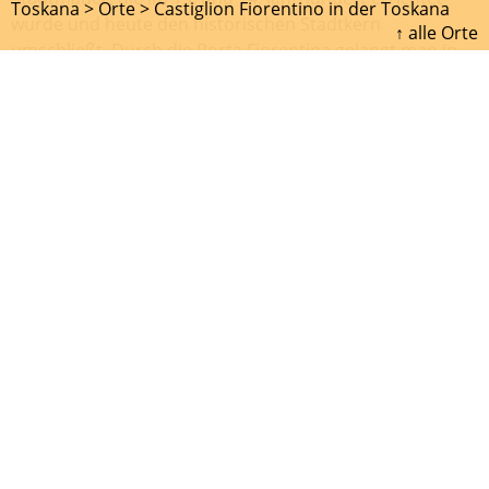
Toskana >
Orte >
Castiglion Fiorentino in der Toskana
wurde und heute den historischen Stadtkern
↑ alle Orte
umschließt. Durch die Porta Fiorentina gelangt man in
das Innere des historischen Ortskerns.
Ähnlich dem bekannten Palio in
Siena
gibt es auch in
Castiglion Fiorentino ein solches Reiterfest. Der Palio dei
Rioni auf der Piazza Garibaldi begeistert jedes Jahr im
Juni jung und alt und wird von einem ausgedehnten
Rahmenprogramm abgerundet.
> Hotel &
Übernachtung in
Castiglion
Fiorentino