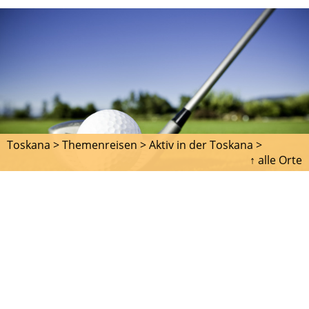
Toskana >
Themenreisen >
Aktiv in der Toskana >
↑ alle Orte
GOLF
Seit einigen Jahren ist die Toskana auf dem besten
Weg, sich zum Golferparadies zu entwickeln. Die