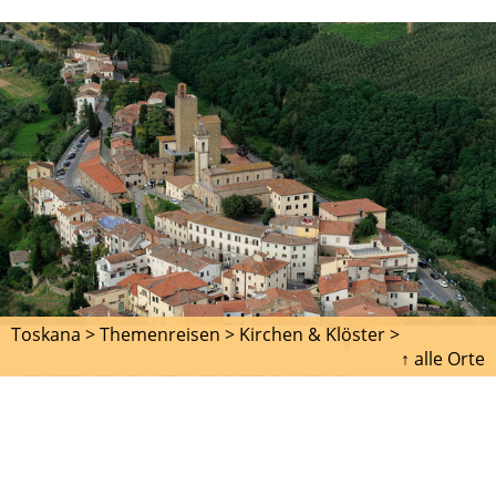
Toskana >
Themenreisen >
Kirchen & Klöster >
↑ alle Orte
CHIESA DI SANTA CROCE IN VINCI
Die Kirche Santa Croce in Vinci stammt ursprünglich
aus dem 13. Jahrhundert, wenn auch die eigentliche