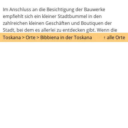
Im Anschluss an die Besichtigung der Bauwerke
empfiehlt sich ein kleiner Stadtbummel in den
zahlreichen kleinen Geschäften und Boutiquen der
Stadt, bei dem es allerlei zu entdecken gibt. Wenn die
Sonne dann die Hügel am Horizon berührt, ist es Zeit,
Toskana >
Orte >
Bibbiena in der Toskana
↑ alle Orte
den Tag in Bibbiena in einem der zahlreichen
Restaurants abzuschließen und dort die Spezialitäten
der toskanischen Küche zu probieren. Begleitet werden
die Delikatessen der bodenständigen toskanischen
Küche von einem Glas gehaltvollen Chianti.
> Hotel &
Übernachtung in
Bibbiena