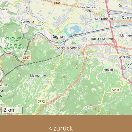
2 km
< zurück