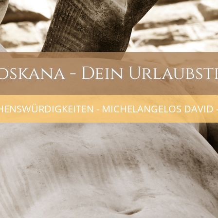
oskana - Dein Urlaubst
HENSWÜRDIGKEITEN - MICHELANGELOS DAVID -